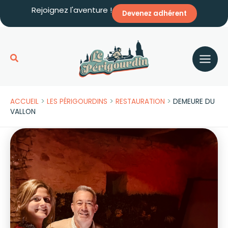
Aller
Rejoignez l'aventure !
Devenez adhérent
au
contenu
Rechercher
>
>
>
ACCUEIL
LES PÉRIGOURDINS
RESTAURATION
DEMEURE DU
VALLON