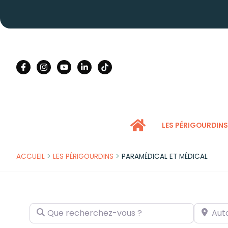
Aller
au
contenu
LES PÉRIGOURDIN
>
>
ACCUEIL
LES PÉRIGOURDINS
PARAMÉDICAL ET MÉDICAL
Que recherchez-vous ?
Autour de