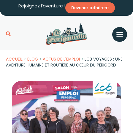
Aller
Rejoignez l'aventure !
Devenez adhérent
au
contenu
Rechercher
>
>
>
ACCUEIL
BLOG
ACTUS DE L'EMPLOI
LCB VOYAGES : UNE
AVENTURE HUMAINE ET ROUTIÈRE AU CŒUR DU PÉRIGORD