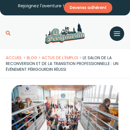
Aller
Rejoignez l'aventure !
Devenez adhérent
au
contenu
Rechercher
>
>
>
ACCUEIL
BLOG
ACTUS DE L'EMPLOI
LE SALON DE LA
RECONVERSION ET DE LA TRANSITION PROFESSIONNELLE : UN
ÉVÉNEMENT PÉRIGOURDIN RÉUSSI