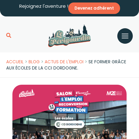
Aller
Rejoignez l'aventure !
Devenez adhérent
au
contenu
Rechercher
>
>
>
ACCUEIL
BLOG
ACTUS DE L'EMPLOI
SE FORMER GRÂCE
AUX ÉCOLES DE LA CCI DORDOGNE.