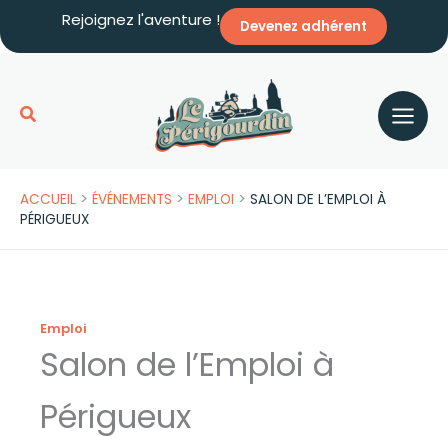
Aller
Rejoignez l'aventure !
Devenez adhérent
au
contenu
Rechercher
>
>
>
ACCUEIL
ÉVÉNEMENTS
EMPLOI
SALON DE L’EMPLOI À
PÉRIGUEUX
Emploi
Salon de l’Emploi à
Périgueux