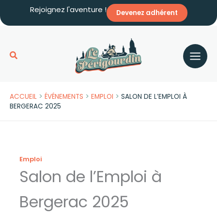
Aller
Rejoignez l'aventure !
Devenez adhérent
au
contenu
Rechercher
>
>
>
ACCUEIL
ÉVÉNEMENTS
EMPLOI
SALON DE L’EMPLOI À
BERGERAC 2025
Emploi
Salon de l’Emploi à
Bergerac 2025