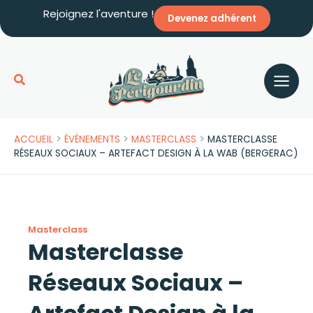
Aller
Rejoignez l'aventure !
Devenez adhérent
au
contenu
Rechercher
>
>
>
ACCUEIL
ÉVÉNEMENTS
MASTERCLASS
MASTERCLASSE
RÉSEAUX SOCIAUX – ARTEFACT DESIGN À LA WAB (BERGERAC)
Masterclass
Masterclasse
Réseaux Sociaux –