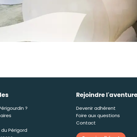
iles
Rejoindre l'aventur
Périgourdin ?
Devenir adhérent
aires
Foire aux questions
Contact
 du Périgord