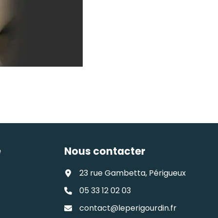
Nous contacter
e
23 rue Gambetta, Périgueux
05 33 12 02 03
contact@leperigourdin.fr