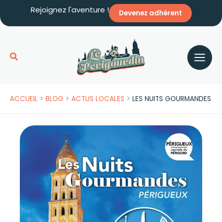
Aller
Rejoignez l'aventure !
Devenez adhérent
au
contenu
Rechercher
>
>
>
ACCUEIL
BLOG
ACTUS LOCALES
LES NUITS GOURMANDES